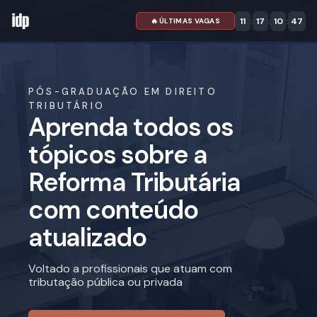
11
:
17
:
10
:
45
🔥 ÚLTIMAS VAGAS
PÓS-GRADUAÇÃO EM DIREITO
TRIBUTÁRIO
Aprenda todos os
tópicos sobre a
Reforma Tributária
com conteúdo
atualizado
Voltado a profissionais que atuam com
tributação pública ou privada