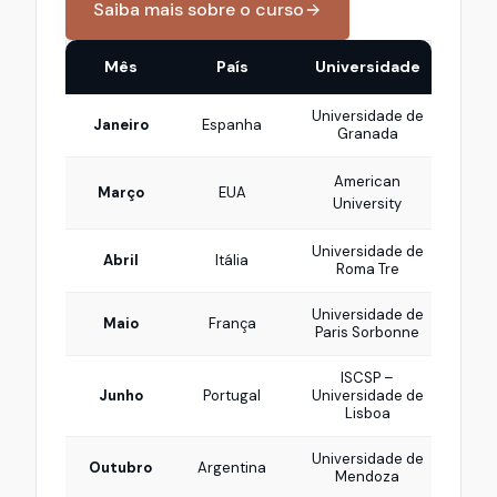
Saiba mais sobre o curso
Mês
País
Universidade
Universidade de
Reg
Janeiro
Espanha
Granada
American
C
Março
EUA
University
Universidade de
Es
Abril
Itália
Roma Tre
Universidade de
Intel
Maio
França
Paris Sorbonne
reg
ISCSP –
Go
Junho
Portugal
Universidade de
tr
Lisboa
Universidade de
Sis
Outubro
Argentina
Mendoza